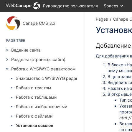
Skip
Руководство пользователя
Spaces
to
main
Pages
Canape C
content
Canape CMS 3.x
assistive.skiplink.to.breadcrumbs
Установ
assistive.skiplink.to.header.menu
assistive.skiplink.to.action.menu
PAGE TREE
assistive.skiplink.to.quick.search
Добавление
Ведение сайта
Для добавления
Разделы (страницы сайта)
В блоке «На
Работа с WYSIWYG редактором
нему мышк
В централь
Знакомство с WYSIWYG редактором
Выделить сл
Работа с текстом
Нажать на 
В открывше
Работа с таблицами
Тип с
Указа
Работа с изображениями
прото
Работа с файлами
http:/
Встав
Установка ссылок
но во