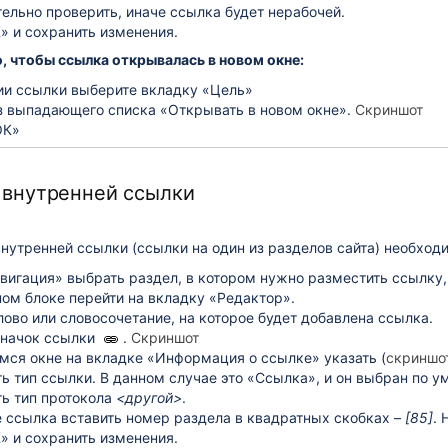
тельно проверить, иначе ссылка будет нерабочей.
» и сохранить изменения.
, чтобы ссылка открывалась в новом окне:
ии ссылки выберите вкладку «Цель»
з выпадающего списка «Открывать в новом окне».
Скриншот
ОК»
 внутренней ссылки
нутренней ссылки (ссылки на один из разделов сайта) необход
авигация» выбрать раздел, в котором нужно разместить ссылку
ном блоке перейти на вкладку «Редактор».
ово или словосочетание, на которое будет добавлена ссылка.
значок ссылки
.
Скриншот
мся окне на вкладке «Информация о ссылке» указать (
скриншо
ть тип ссылки. В данном случае это «Ссылка», и он выбран по у
ть тип протокола
<другой>
.
е ссылка вставить номер раздела в квадратных скобках –
[85]
.
» и сохранить изменения.