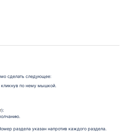
имо сделать следующее:
, кликнув по нему мышкой.
т
):
молчанию.
 Номер раздела указан напротив каждого раздела.