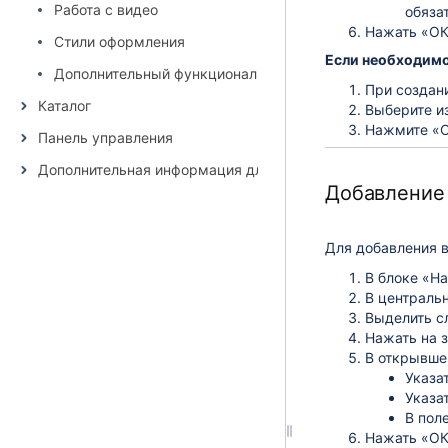
Работа с видео
обяза
Нажать «ОК
Стили оформления
​Если необходимо
Дополнительный функционал
При создан
Каталог
Выберите и
Нажмите «
Панель управления
Дополнительная информация для клиентов
Добавление
Для добавления в
В блоке «Н
В централь
Выделить сл
Нажать на 
В открывше
Указа
Указа
В пол
Нажать «ОК