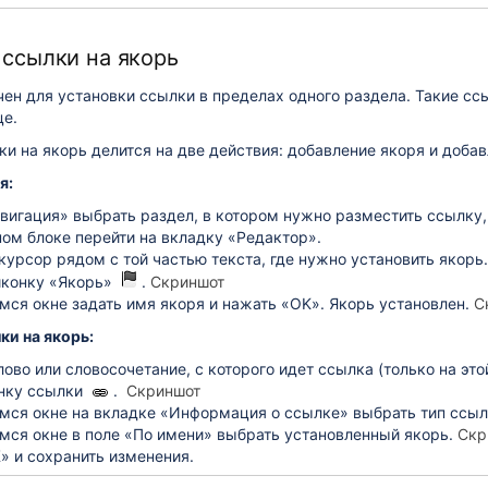
ссылки на якорь
ен для установки ссылки в пределах одного раздела. Такие сс
це.
и на якорь делится на две действия: добавление якоря и доба
я:
авигация» выбрать раздел, в котором нужно разместить ссылку
ном блоке перейти на вкладку «Редактор».
курсор рядом с той частью текста, где нужно установить якорь.
иконку «Якорь»
.
Скриншот
мся окне задать имя якоря и нажать «OK». Якорь установлен.
С
ки на якорь:
ово или словосочетание, с которого идет ссылка (только на это
нку ссылки
.
Скриншот
мся окне на вкладке «Информация о ссылке» выбрать тип ссылк
мся окне в поле «По имени» выбрать установленный якорь.
Скр
» и сохранить изменения.