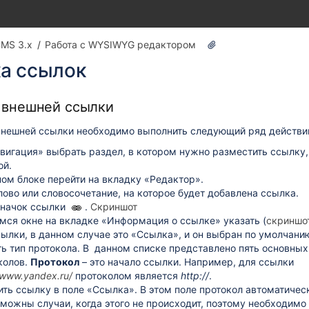
MS 3.x
Работа с WYSIWYG редактором
ка ссылок
 внешней ссылки
внешней ссылки необходимо выполнить следующий ряд действи
вигация» выбрать раздел, в котором нужно разместить ссылку,
ой.
ном блоке перейти на вкладку «Редактор».
ово или словосочетание, на которое будет добавлена ссылка.
значок ссылки
.
Скриншот
мся окне на вкладке «Информация о ссылке» указать (
скриншо
сылки, в данном случае это «Ссылка», и он выбран по умолчани
ть тип протокола. В данном списке представлено пять основных
колов.
Протокол
– это начало ссылки. Например, для ссылки
/www.yandex.ru/
протоколом является
http://
.
ить ссылку в поле «Ссылка». В этом поле протокол автоматичес
зможны случаи, когда этого не происходит, поэтому необходимо 