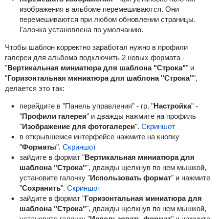
изображения в альбоме перемешиваются. Они
перемешиваются при любом обновлении страницы.
Галочка установлена по умолчанию.
Чтобы шаблон корректно заработал нужно в профили
галереи для альбома подключить 2 новых формата -
"
Вертикальная миниатюра для шаблона "Строка"
" и
"
Горизонтальная миниатюра для шаблона "Строка"
",
делается это так:
перейдите в "Панель управления" - гр. "
Настройка
" -
"
Профили галереи
" и дважды нажмите на профиль
"
Изображение для фотогалереи
".
Скриншот
в открывшемся интерфейсе нажмите на кнопку
"
Форматы
".
Скриншот
зайдите в формат "
Вертикальная миниатюра для
шаблона "Строка"
", дважды щелкнув по нем мышкой,
установите галочку "
Использовать
формат
" и нажмите
"
Сохранить
".
Скриншот
зайдите в формат "
Горизонтальная миниатюра для
шаблона "Строка"
", дважды щелкнув по нем мышкой,
установите галочку "
Использовать формат
" и нажмите