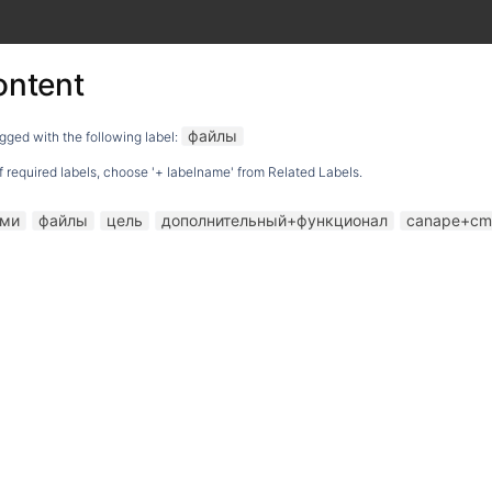
ontent
файлы
gged with the following label:
 of required labels, choose '+ labelname' from Related Labels.
ами
файлы
цель
дополнительный+функционал
canape+cm