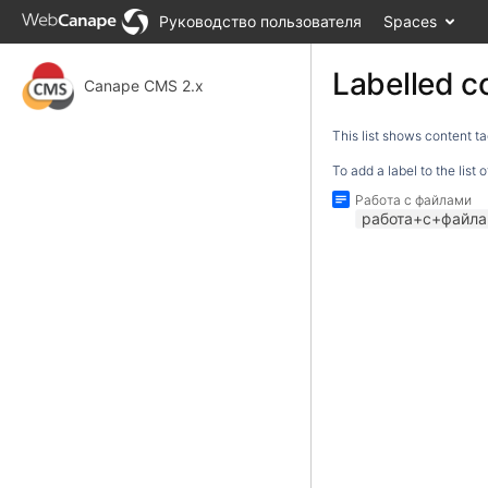
Skip
Руководство пользователя
Spaces
to
main
content
Labelled c
Canape CMS 2.x
assistive.skiplink.to.breadcrumbs
assistive.skiplink.to.header.menu
This list shows content ta
assistive.skiplink.to.action.menu
assistive.skiplink.to.quick.search
To add a label to the list
Работа с файлами
работа+с+файл