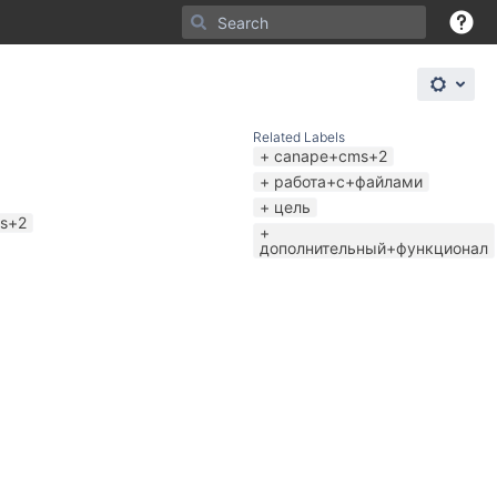
Related Labels
canape+cms+2
работа+с+файлами
цель
s+2
дополнительный+функционал